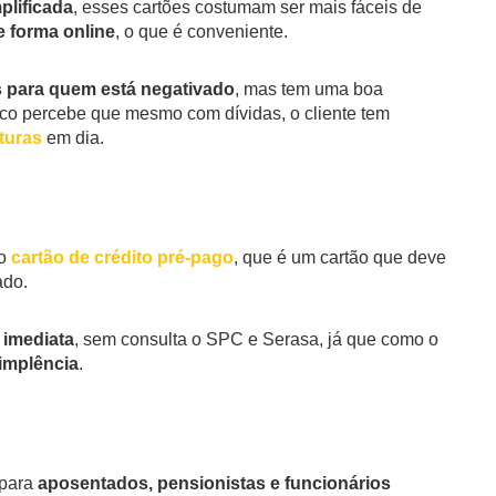
plificada
, esses cartões costumam ser mais fáceis de
de forma online
, o que é conveniente.
s para quem está negativado
, mas tem uma boa
anco percebe que mesmo com dívidas, o cliente tem
aturas
em dia.
 o
cartão de crédito pré-pago
, que é um cartão que deve
ado.
 imediata
, sem consulta o SPC e Serasa, já que como o
dimplência
.
para
aposentados, pensionistas e funcionários