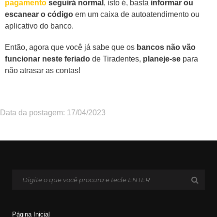
pagamento
seguirá normal
, isto é, basta
informar ou
escanear o código
em um caixa de autoatendimento ou
aplicativo do banco.
Então, agora que você já sabe que os
bancos não vão
funcionar neste feriado
de Tiradentes,
planeje-se
para
não atrasar as contas!
Data da postagem: 17/04/2023
Página Inicial