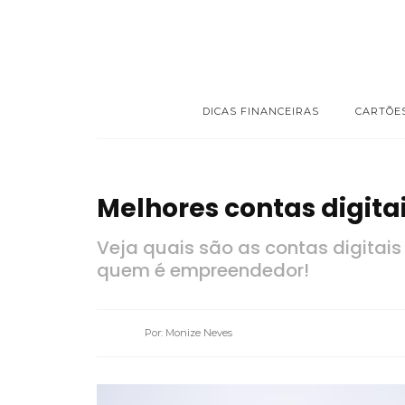
DICAS FINANCEIRAS
CARTÕE
Melhores contas digita
Veja quais são as contas digitai
quem é empreendedor!
Por: Monize Neves