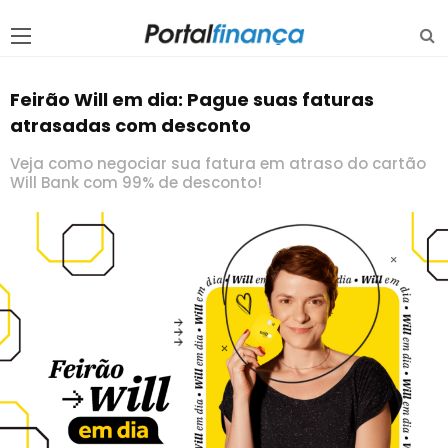
Feirão Will em dia: Pague suas faturas
atrasadas com desconto
Veja como negociar sua fatura em atraso do cartão
Will Bank com 99% de desconto!