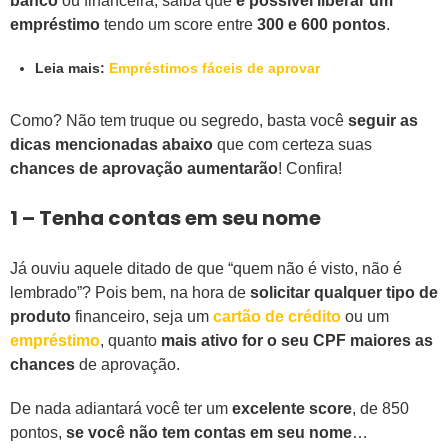
banco
ou financeira, saiba que
é possível liberar um
empréstimo
tendo um score entre
300 e 600 pontos
.
Leia mais:
Empréstimos fáceis de aprovar
Como? Não tem truque ou segredo, basta você
seguir as
dicas mencionadas abaixo
que com certeza suas
chances de aprovação aumentarão
! Confira!
1 – Tenha contas em seu nome
Já ouviu aquele ditado de que “quem não é visto, não é
lembrado”? Pois bem, na hora de
solicitar qualquer tipo de
produto
financeiro, seja um
cartão de crédito
ou um
empréstimo
, quanto
mais ativo for o seu CPF maiores as
chances
de aprovação.
De nada adiantará você ter um
excelente score
, de 850
pontos,
se você não tem contas em seu nome
…