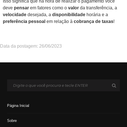
Isso significa que na hora de realizar o pagamento você
deve
pensar
em fatores como o
valor
da transferência, a
velocidade
desejada, a
disponibilidade
horária e a
preferência pessoal
em relação à
cobrança de taxas
!
Data da postagem: 26/06/2023
Página Inicial
Sobre