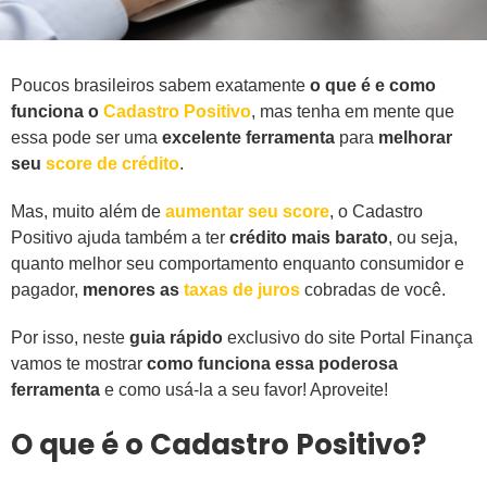
Poucos brasileiros sabem exatamente
o que é e como
funciona o
Cadastro Positivo
, mas tenha em mente que
essa pode ser uma
excelente ferramenta
para
melhorar
seu
score de crédito
.
Mas, muito além de
aumentar seu score
, o Cadastro
Positivo ajuda também a ter
crédito mais barato
, ou seja,
quanto melhor seu comportamento enquanto consumidor e
pagador,
menores as
taxas de juros
cobradas de você.
Por isso, neste
guia rápido
exclusivo do site Portal Finança
vamos te mostrar
como funciona essa poderosa
ferramenta
e como usá-la a seu favor! Aproveite!
O que é o Cadastro Positivo?