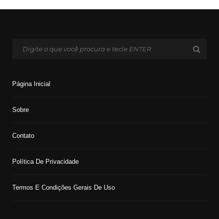
Página Inicial
Sobre
Contato
Política De Privacidade
Termos E Condições Gerais De Uso