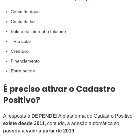
Conta de água
Conta de luz
Boleto de internet e telefone
TV a cabo
Crediário
Financiamento
Entre outros
É preciso ativar o Cadastro
Positivo?
A resposta é
DEPENDE
! A plataforma do Cadastro Positivo
existe desde 2011
, contudo, a adesão automática só
passou a valer a partir de 2019
.