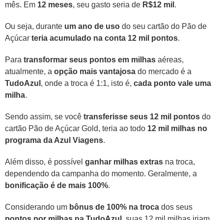
mês. Em
12 meses
, seu gasto seria de
R$12 mil
.
Ou seja, durante
um ano de uso
do seu cartão do Pão de
Açúcar
teria acumulado na conta 12 mil pontos
.
Para
transformar seus pontos em milhas
aéreas,
atualmente, a
opção mais vantajosa
do mercado é a
TudoAzul
, onde a troca é 1:1, isto é,
cada ponto vale uma
milha
.
Sendo assim, se você
transferisse seus 12 mil pontos
do
cartão Pão de Açúcar Gold, teria ao todo
12 mil milhas no
programa da Azul Viagens
.
Além disso, é possível
ganhar milhas extras
na troca,
dependendo da campanha do momento. Geralmente, a
bonificação é de mais 100%
.
Considerando um
bônus de 100% na troca
dos seus
pontos por milhas na TudoAzul
, suas 12 mil milhas iriam