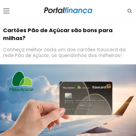
Cartões Pão de Açúcar são bons para
milhas?
Conheça melhor cada um dos cartões Itaucard da
rede Pão de Açúcar, os queridinhos dos milheiros!