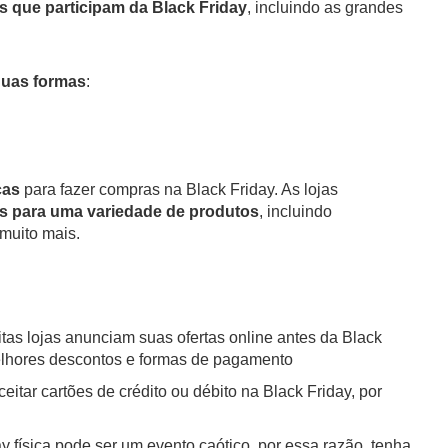
as que participam da Black Friday
, incluindo as grandes
duas formas
:
cas
para fazer compras na Black Friday. As lojas
as para uma variedade de produtos
, incluindo
 muito mais.
itas lojas anunciam suas ofertas online antes da Black
melhores descontos e formas de pagamento
itar cartões de crédito ou débito na Black Friday, por
ay física pode ser um evento caótico, por essa razão, tenha