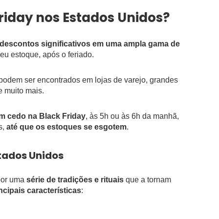
riday nos Estados Unidos?
descontos significativos em uma ampla gama de
 seu estoque, após o feriado.
 podem ser encontrados em lojas de varejo, grandes
e muito mais.
em cedo na Black Friday
, às 5h ou às 6h da manhã,
s,
até que os estoques se esgotem
.
stados Unidos
por uma
série de tradições e rituais
que a tornam
ncipais características
: