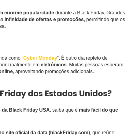
m enorme popularidade
durante a Black Friday. Grandes
ma
infinidade de ofertas e promoções
, permitindo que os
sa.
ida como “
Cyber Monday
“. É outro dia repleto de
 principalmente em
eletrônicos
. Muitas pessoas esperam
online
, aproveitando promoções adicionais.
riday dos Estados Unidos?
as da Black Friday USA
, saiba que é
mais fácil do que
o site oficial da data (blackFriday.com)
, que reúne