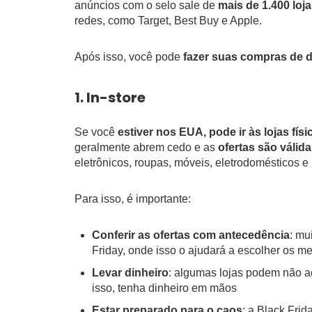
anúncios com o selo sale de
mais de 1.400 loj
redes, como Target, Best Buy e Apple.
Após isso, você pode
fazer suas compras de 
1. In-store
Se você
estiver nos EUA, pode ir às lojas físi
geralmente abrem cedo e as
ofertas são válid
eletrônicos, roupas, móveis, eletrodomésticos e
Para isso, é importante:
Conferir as ofertas com antecedência
: mu
Friday, onde isso o ajudará a escolher os 
Levar dinheiro
: algumas lojas podem não ace
isso, tenha dinheiro em mãos
Estar preparado para o caos
: a Black Frid