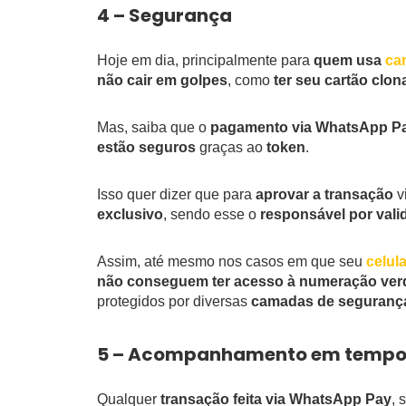
4 – Segurança
Hoje em dia, principalmente para
quem usa
car
não cair em golpes
, como
ter seu cartão clo
Mas, saiba que o
pagamento via WhatsApp Pay
estão seguros
graças ao
token
.
Isso quer dizer que para
aprovar a transação
v
exclusivo
, sendo esse o
responsável por vali
Assim, até mesmo nos casos em que seu
celul
não conseguem ter acesso à numeração verd
protegidos por diversas
camadas de seguranç
5 – Acompanhamento em tempo 
Qualquer
transação feita via WhatsApp Pay
, 