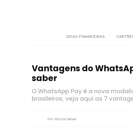
DICAS FINANCEIRAS
CARTÕE
Vantagens do WhatsAp
saber
O WhatsApp Pay é a nova modali
brasileiros, veja aqui as 7 vantag
Por: Monize Neves