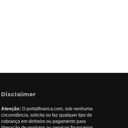
Disclaimer
Atenção:
O portalfinanca.com, sob nenhuma
circunstância, solicita ou faz qualquer tipo de
cobrança em dinheiro ou pagamento para
liberação de produtos ou serviços financeiros.