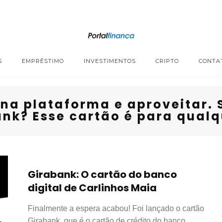
S
EMPRÉSTIMO
INVESTIMENTOS
CRIPTO
CONTA
 na plataforma e aproveitar
nk? Esse cartão é para qual
Girabank: O cartão do banco
digital de Carlinhos Maia
Finalmente a espera acabou! Foi lançado o cartão
Girabank, que é o cartão de crédito do banco