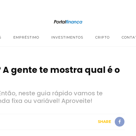
S
EMPRÉSTIMO
INVESTIMENTOS
CRIPTO
CONTA
 A gente te mostra qual é o
 Então, neste guia rápido vamos te
nda fixa ou variável! Aproveite!
SHARE