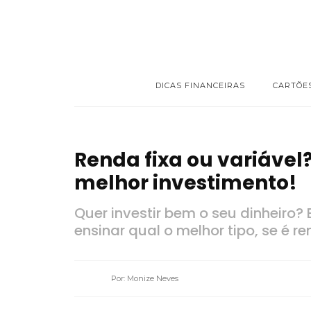
DICAS FINANCEIRAS
CARTÕE
Renda fixa ou variável?
melhor investimento!
Quer investir bem o seu dinheiro?
ensinar qual o melhor tipo, se é re
Por: Monize Neves