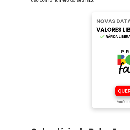
uso com o número do seu
NIS
.
NOVAS DATA
VALORES L
RÁPIDA LIBER
QUER
Você pe