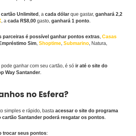
o
cartão Unlimited
, a
cada dólar
que gastar,
ganhará 2,2
X
, a
cada R$8,00
gasto,
ganhará 1 ponto
.
 parceiras é possível ganhar pontos extras
,
Casas
Empréstimo Sim
,
Shoptime
,
Submarino
, Natura,
pode ganhar com seu cartão, é só
ir até o site do
pp Way Santander
.
anhos no Esfera?
o simples e rápido, basta
acessar o site do programa
do cartão Santander poderá resgatar os pontos
.
 trocar seus pontos
: