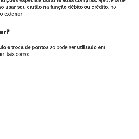
ondições especiais durante suas compras
, aproveita de
 usar seu cartão na função débito ou crédito
, no
o exterior
.
er?
lo e troca de pontos
só pode ser
utilizado em
er
, tais como: