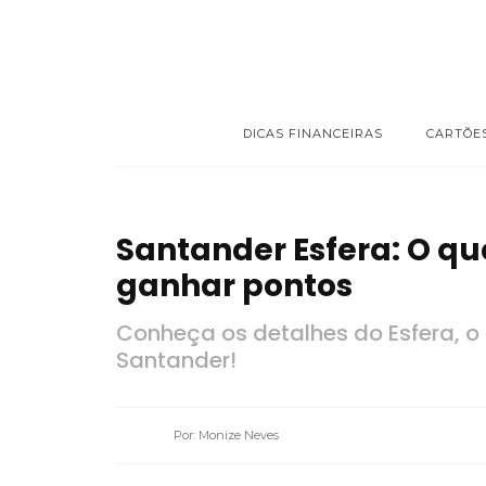
DICAS FINANCEIRAS
CARTÕE
Santander Esfera: O qu
ganhar pontos
Conheça os detalhes do Esfera, o
Santander!
Por: Monize Neves