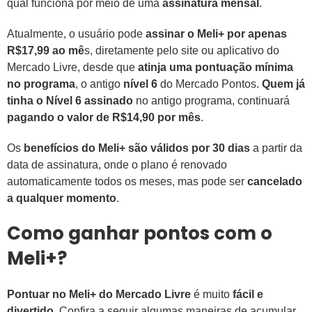
qual funciona por meio de uma
assinatura mensal
.
Atualmente, o usuário pode
assinar o Meli+ por apenas
R$17,99 ao mê
s, diretamente pelo site ou aplicativo do
Mercado Livre, desde que
atinja uma pontuação mínima
no programa
, o antigo
nível 6
do Mercado Pontos.
Quem já
tinha o Nível 6 assinado
no antigo programa, continuará
pagando o valor de R$14,90 por mês
.
Os
benefícios do Meli+ são válidos por 30 dias
a partir da
data de assinatura, onde o plano é renovado
automaticamente todos os meses, mas pode ser
cancelado
a qualquer momento
.
Como ganhar pontos com o
Meli+?
Pontuar no Meli+ do Mercado Livre
é muito
fácil e
divertido
. Confira a seguir algumas maneiras de acumular