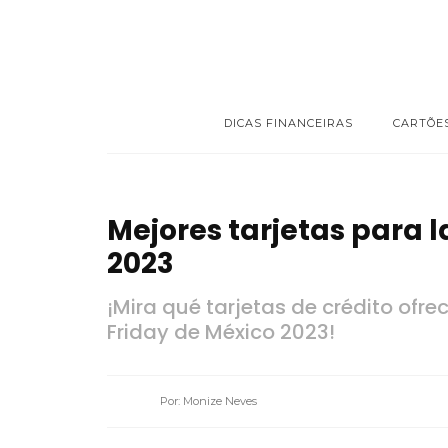
DICAS FINANCEIRAS
CARTÕE
Mejores tarjetas para l
2023
¡Mira qué tarjetas de crédito ofre
Friday de México 2023!
Por: Monize Neves