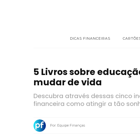
DICAS FINANCEIRAS
CARTÕE
5 Livros sobre educaçã
mudar de vida
Descubra através dessas cinco in
financeira como atingir a tão son
Por: Equipe Finanças