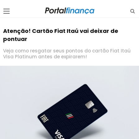
Atenção! Cartão Fiat Itaú vai deixar de
pontuar
Veja como resgatar seus pontos do cartão Fiat Itaú
Visa Platinum antes de expirarem!