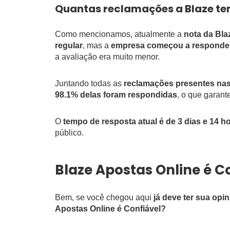
Quantas reclamações a Blaze t
Como mencionamos, atualmente a
nota da Bla
regular
, mas a
empresa começou a responder
a avaliação era muito menor.
Juntando todas as
reclamações presentes nas
98.1% delas foram respondidas
, o que garan
O
tempo de resposta atual é de 3 dias e 14 h
público.
Blaze Apostas Online é Co
Bem, se você chegou aqui
já deve ter sua opi
Apostas Online é Confiável?