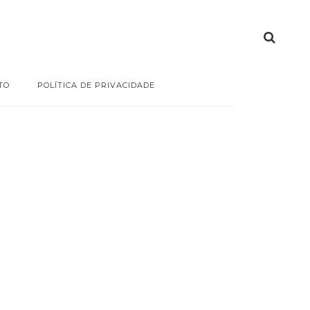
TO
POLÍTICA DE PRIVACIDADE