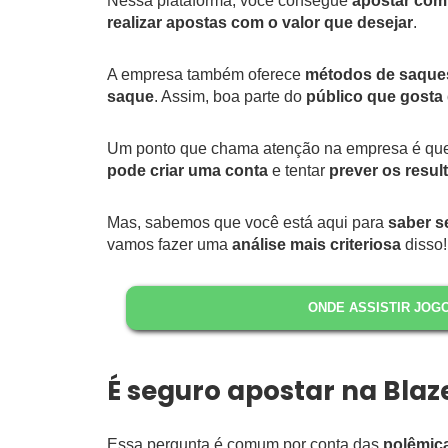
Nessa plataforma, você consegue
apostar com 
realizar apostas
com o valor que desejar
.
A empresa também oferece
métodos de saques
saque
. Assim, boa parte do
público que gosta 
Um ponto que chama atenção na empresa é qu
pode criar uma conta
e tentar
prever os resul
Mas, sabemos que você está aqui para
saber se
vamos fazer uma
análise mais criteriosa
disso!
ONDE ASSISTIR JOG
É seguro apostar na Blaz
Essa pergunta é comum por conta das
polêmic