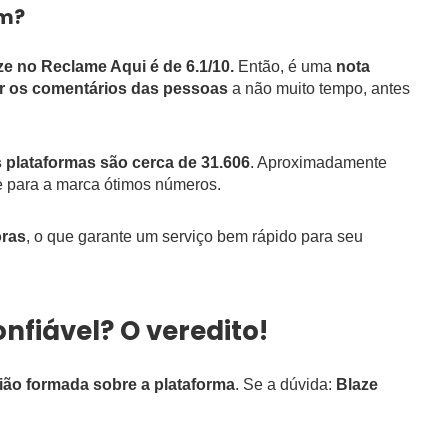
em?
ze no Reclame Aqui é de 6.1/10.
Então, é uma
nota
 os comentários das pessoas
a não muito tempo, antes
 plataformas são cerca de 31.606
. Aproximadamente
te para a marca ótimos números.
oras
, o que garante um serviço bem rápido para seu
nfiável? O veredito!
nião formada sobre a plataforma
. Se a dúvida:
Blaze