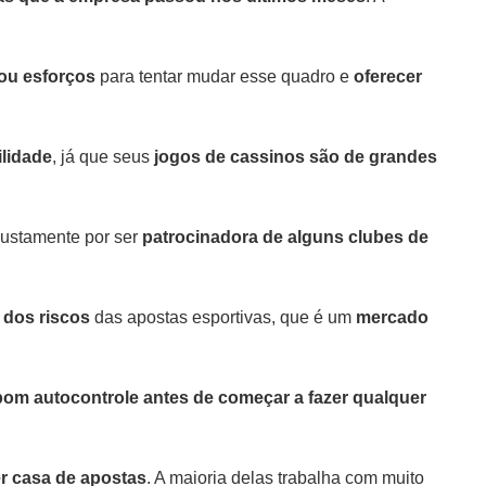
ou esforços
para tentar mudar esse quadro e
oferecer
ilidade
, já que seus
jogos de cassinos são de grandes
ustamente por ser
patrocinadora de alguns clubes de
 dos riscos
das apostas esportivas, que é um
mercado
om autocontrole antes de começar a fazer qualquer
er casa de apostas
. A maioria delas trabalha com muito