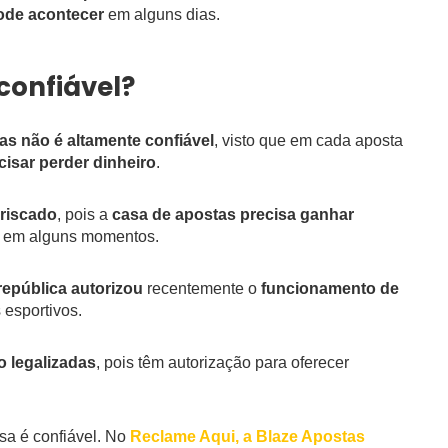
ode acontecer
em alguns dias.
confiável?
as não é altamente confiável
, visto que em cada aposta
cisar perder dinheiro
.
riscado
, pois a
casa de apostas precisa ganhar
em alguns momentos.
república
autorizou
recentemente o
funcionamento de
s esportivos.
 legalizadas
, pois têm autorização para oferecer
sa é confiável. No
Reclame Aqui, a Blaze Apostas